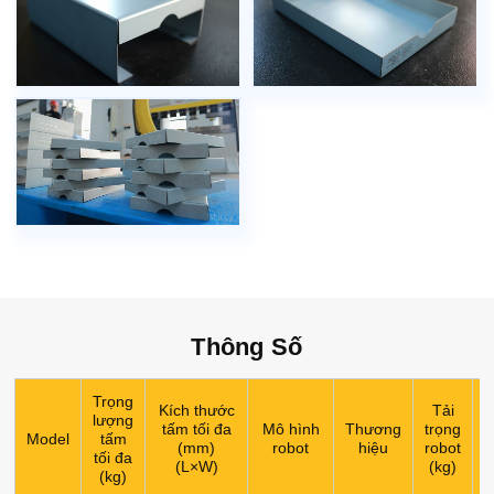
Thông Số
Trọng
Kích thước
Tải
lượng
tấm tối đa
Mô hình
Thương
trọng
Model
tấm
(mm)
robot
hiệu
robot
tối đa
r
(L×W)
(kg)
(kg)
(