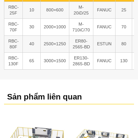
RBC-
M-
10
800×600
FANUC
25
25F
20iD/25
RBC-
M-
30
2000×1000
FANUC
70
70F
710iC/70
RBC-
ER80-
40
2500×1250
ESTUN
80
80F
2565-BD
RBC-
ER130-
65
3000×1500
FANUC
130
130F
2865-BD
Sản phẩm liên quan